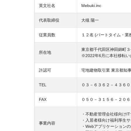
英文社名
Mebuki.inc
代表取締役
大槻 陽一
従業員数
１２名 (パートタイム・業
東京都千代田区神田錦町３
所在地
※2022年6月に本社移転
許認可
宅地建物取引業 東京都知
TEL
０３－６３６２－４３６０
FAX
０５０－３１５６－２０６
・不動産管理会社様向けI
・入居者様向け福利厚生サ
事業内容
・Webアプリケーション