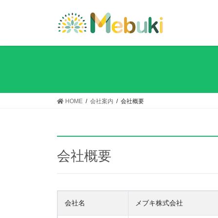
コ
ナ
ン
ビ
テ
ゲ
ン
ー
ツ
シ
へ
ョ
ス
ン
キ
に
ッ
移
HOME
会社案内
会社概要
プ
動
会社概要
会社名
メブキ株式会社